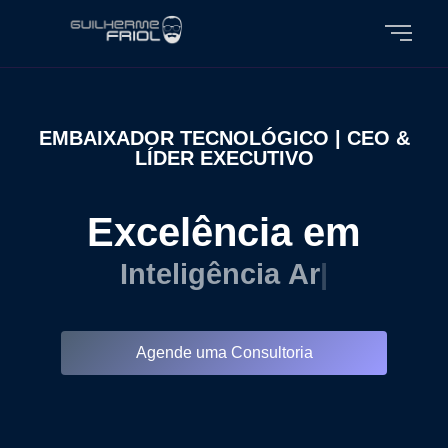
EMBAIXADOR TECNOLÓGICO | CEO &
LÍDER EXECUTIVO
Excelência em
I
n
t
e
l
i
g
ê
n
c
i
a
A
r
t
i
f
i
c
i
|
Agende uma Consultoria