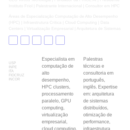
Instituto Friol | Palestrante Internacional | Consultor em HPC
Áreas de Especialização Computação de Alto Desempenho
(HPC) | Infraestrutura Crítica | Cloud Computing | Data
Centers | Virtualização Empresarial | Arquitetura de Sistemas
Projetos e
Especialização
Palestras
Parcerias
Especialista em
Palestras
USP
computação de
técnicas e
INPE
ITA
alto
consultoria em
FIOCRUZ
INCOR
desempenho,
português,
HPC clusters,
inglês. Expertise
processamento
em: arquitetura
paralelo, GPU
de sistemas
computing,
distribuídos,
virtualização
otimização de
empresarial,
performance,
cloud computing,
infraestrutura